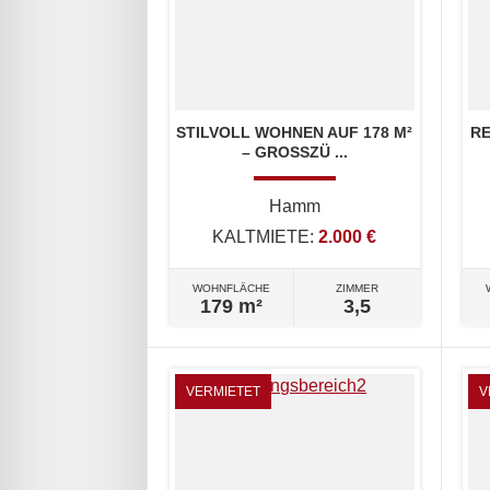
STILVOLL WOHNEN AUF 178 M²
RE
– GROSSZÜ ...
Hamm
KALTMIETE:
2.000 €
WOHNFLÄCHE
ZIMMER
179 m²
3,5
VERMIETET
V