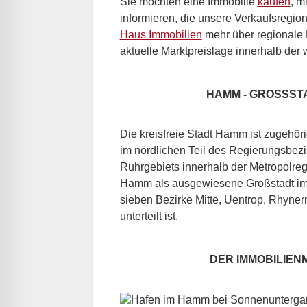
Sie möchten eine Immobilie
kaufen
, m
informieren, die unsere Verkaufsregio
Haus Immobilien
mehr über regionale B
aktuelle Marktpreislage innerhalb der 
HAMM - GROSSST
Die kreisfreie Stadt Hamm ist zugehö
im nördlichen Teil des Regierungsbez
Ruhrgebiets innerhalb der Metropolreg
Hamm als ausgewiesene Großstadt im H
sieben Bezirke Mitte, Uentrop, Rhyn
unterteilt ist.
DER IMMOBILIEN