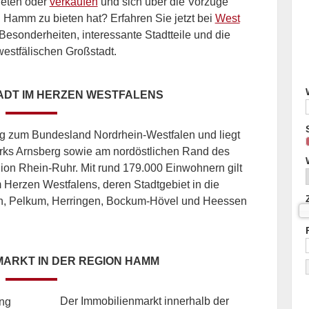
ieten oder
verkaufen
und sich über die Vorzüge
n Hamm zu bieten hat? Erfahren Sie jetzt bei
West
esonderheiten, interessante Stadtteile und die
westfälischen Großstadt.
ADT IM HERZEN WESTFALENS
rig zum Bundesland Nordrhein-Westfalen und liegt
irks Arnsberg sowie am nordöstlichen Rand des
ion Rhein-Ruhr. Mit rund 179.000 Einwohnern gilt
erzen Westfalens, deren Stadtgebiet in die
ern, Pelkum, Herringen, Bockum-Hövel und Heessen
MARKT IN DER REGION HAMM
Der Immobilienmarkt innerhalb der