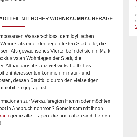
s
TADTTEIL MIT HOHER WOHNRAUMNACHFRAGE
W
 imposanten Wasserschloss, dem idyllischen
erries als einer der begehrtesten Stadtteile, die
n. Als gewachsenes Viertel befindet sich in Mark
xklusivsten Wohnlagen der Stadt, die
en Altbaubausubstanz viel wirtschaftliches
ilieninteressenten kommen im natur- und
osten, dessen Stadtbild durch den vielseitigen
mobilien geprägt ist.
formationen zur Verkaufsregion Hamm oder möchten
ebot in Anspruch nehmen? Gemeinsam mit Ihnen
räch
gerne alle Fragen, die noch offen sind. Lernen
!