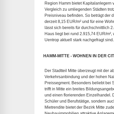
Region Hamm bietet Kapitalanlegern vi
Vergleich zu umliegenden Städten tro
Preisniveau befinden. So beträgt der d
derzeit 8,15 EUR/m² und für eine Wo
lässt sich bereits für durchschnittlich
Haus liegt bei rund 2.915,74 EUR/m², 
Uentrop aktuell stark nachgefragt sind
HAMM-MITTE - WOHNEN IN DER C
Der Stadtteil Mitte überzeugt mit der 
Verkehrsanbindung und der hohen Nah
Preissegment. Besonders beliebt bei S
trifft in Mitte ein breites Bildungsange
und einen florierenden Einzelhandel. D
Schüler und Berufstätige, sondern auch
Mietrendite bietet der Bezirk Mitte zu
Neubauimmobilien attraktive Anlagem