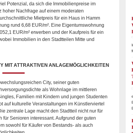
el Potenzial, da sich die Immobilienpreise im
tz hoher Nachfrage auf einem moderaten
urchschnittliche Mietpreis für ein Haus in Hamm
hnung rund 6,68 EUR/m². Eine Eigentumswohnung
 2.052,1 EUR/m² erwerben und der Kaufpreis für ein
wobei Immobilien in den Stadtteilen Mitte und
.
f
ITY MIT ATTRAKTIVEN ANLAGEMÖGLICHKEITEN
abwechslungsreichen City, seiner guten
versorgungsdichte als Wohnlage im mittleren
ingles, Familien mit Kindern und jungen Studenten
bot auf kulturelle Veranstaltungen im Künstlerviertel
ie zentrale Lage macht den Stadtteil nicht nur für
 für Senioren interessant. Aufgrund der guten
dem sowohl für Käufer von Bestands- als auch
öglichkeiten.