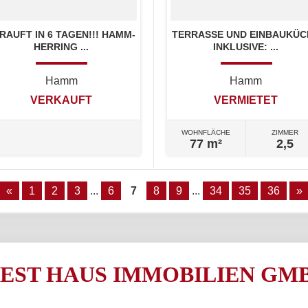
RAUFT IN 6 TAGEN!!! HAMM-
TERRASSE UND EINBAUKÜC
HERRING ...
INKLUSIVE: ...
Hamm
Hamm
VERKAUFT
VERMIETET
WOHNFLÄCHE
ZIMMER
77 m²
2,5
«
1
2
3
...
6
7
8
9
...
34
35
36
»
EST HAUS IMMOBILIEN GM