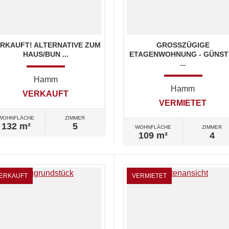
RKAUFT! ALTERNATIVE ZUM
GROSSZÜGIGE E
HAUS/BUN ...
TAGENWOHNUNG - GÜNST
...
Hamm
Hamm
VERKAUFT
VERMIETET
WOHNFLÄCHE
ZIMMER
132 m²
5
WOHNFLÄCHE
ZIMMER
109 m²
4
ERKAUFT
VERMIETET