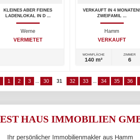
KLEINES ABER FEINES
VERKAUFT IN 4 MONATEN
LADENLOKAL IN D ...
ZWEIFAMIL ...
Werne
Hamm
VERMIETET
VERKAUFT
WOHNFLÄCHE
ZIMMER
140 m²
6
1
2
3
...
30
31
32
33
...
34
35
36
EST HAUS IMMOBILIEN GM
Ihr persönlicher Immobilienmakler aus Hamm