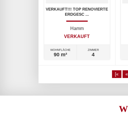
VERKAUFT!!! TOP RENOVIERTE
ERDGESC ...
Hamm
VERKAUFT
WOHNFLÄCHE
ZIMMER
90 m²
4
[«
«
W