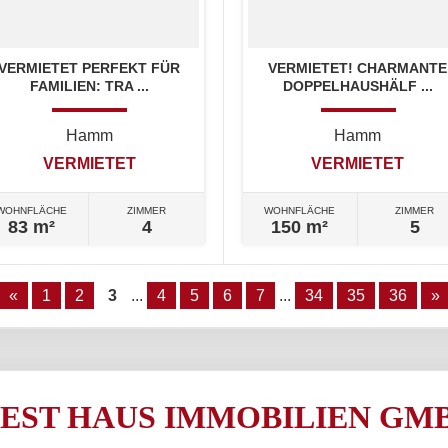
VERMIETET PERFEKT FÜR
VERMIETET! CHARMANTE
FAMILIEN: TRA ...
DOPPELHAUSHÄLF ...
Hamm
Hamm
VERMIETET
VERMIETET
WOHNFLÄCHE
ZIMMER
WOHNFLÄCHE
ZIMMER
83 m²
4
150 m²
5
«
1
2
3
...
4
5
6
7
...
34
35
36
»
EST HAUS IMMOBILIEN GM