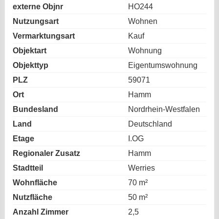
externe Objnr
HO244
Nutzungsart
Wohnen
Vermarktungsart
Kauf
Objektart
Wohnung
Objekttyp
Eigentumswohnung
PLZ
59071
Ort
Hamm
Bundesland
Nordrhein-Westfalen
Land
Deutschland
Etage
I.OG
Regionaler Zusatz
Hamm
Stadtteil
Werries
Wohnfläche
70 m²
Nutzfläche
50 m²
Anzahl Zimmer
2,5