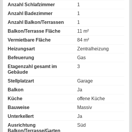
Anzahl Schlafzimmer
1
Anzahl Badezimmer
1
Anzahl Balkon/Terrassen
1
Balkon/Terrasse Fläche
11 m²
Vermietbare Fläche
84 m²
Heizungsart
Zentralheizung
Befeuerung
Gas
Etagenzahl gesamt im
3
Gebäude
Stellplatzart
Garage
Balkon
Ja
Küche
offene Küche
Bauweise
Massiv
Unterkellert
Ja
Ausrichtung
Süd
Balkon/Terrasse/Garten